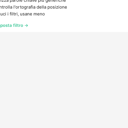
lizza parole chiave più generiche
trolla l'ortografia della posizione
uci i filtri, usane meno
posta filtro →