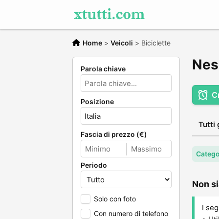
Home
>
Veicoli
>
Biciclette
Ness
Parola chiave
C
Posizione
Tutti 
Fascia di prezzo (€)
Categor
Periodo
Non si
Solo con foto
I seg
Con numero di telefono