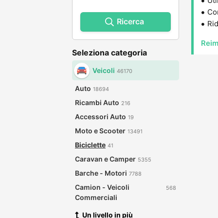
Uti
Con
Ricerca
Rid
Reim
Seleziona categoria
Veicoli
46170
Auto
18694
Ricambi Auto
216
Accessori Auto
19
Moto e Scooter
13491
Biciclette
41
Caravan e Camper
5355
Barche - Motori
7788
Camion - Veicoli
568
Commerciali
Un livello in più