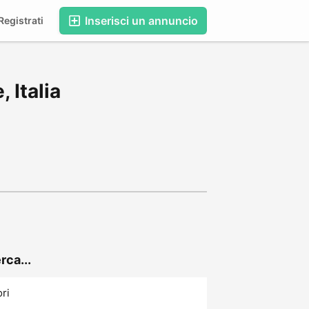
Inserisci un annuncio
egistrati
 Italia
rca...
ori