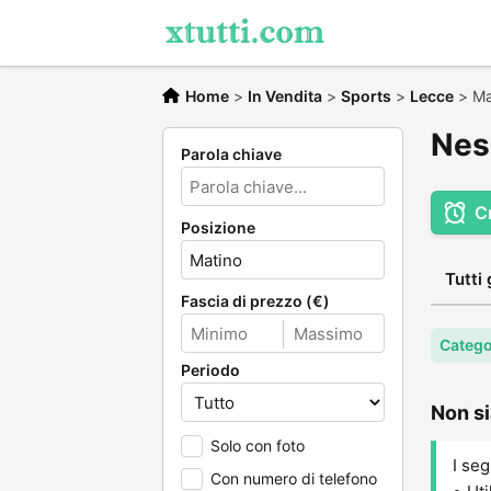
Home
>
In Vendita
>
Sports
>
Lecce
>
Ma
Nes
Parola chiave
C
Posizione
Tutti 
Fascia di prezzo (€)
Catego
Periodo
Non si
Solo con foto
I seg
Con numero di telefono