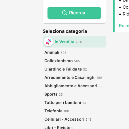
Uti
Con
Ricerca
Rid
Reim
Seleziona categoria
In Vendita
2811
Animali
595
Collezionismo
565
Giardino e Fai da te
32
Arredamento e Casalinghi
156
Abbigliamento e Accessori
83
Sports
25
Tutto per i bambini
13
Telefonia
108
Cellulari - Accessori
248
Libri - Riviste
9