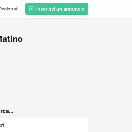
Inserisci un annuncio
egistrati
Matino
rca...
ori