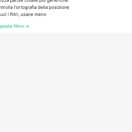
lizza parole chiave più generiche
trolla l'ortografia della posizione
uci i filtri, usane meno
posta filtro →