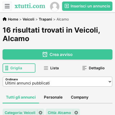
Inserisci un annuncio
Home
>
Veicoli
>
Trapani
>
Alcamo
16 risultati trovati in Veicoli,
Alcamo
Crea avviso
Griglia
Lista
Dettaglio
Ordinare
Tutti gli annunci
Personale
Company
Categoria: Veicoli
Città: Alcamo