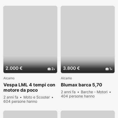
visualizzato
2.000 €
3.800 €
2
1
Alcamo
Alcamo
Vespa LML 4 tempi con
Blumax barca 5,70
motore da poco
2 anni fa
Barche - Motori
sostituito co
404 persone hanno
2 anni fa
Moto e Scooter
visualizzato
604 persone hanno
visualizzato