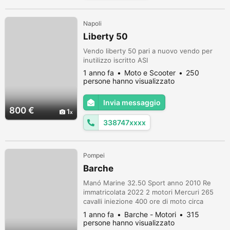
SCHERMO INTERAMENTE DI...
Napoli
Liberty 50
Vendo liberty 50 pari a nuovo vendo per
inutilizzo iscritto ASI
1 anno fa
Moto e Scooter
250
persone hanno visualizzato
Invia messaggio
800 €
1
338747xxxx
Pompei
Barche
Manó Marine 32.50 Sport anno 2010 Re
immatricolata 2022 2 motori Mercuri 265
cavalli iniezione 400 ore di moto circa
Tende e tappezzeria rifatte nel 2023 In
1 anno fa
Barche - Motori
315
acqua da giugno a ottobre. Poi sempre in
persone hanno visualizzato
cantiere. Motori sbarcati e revisionati nel