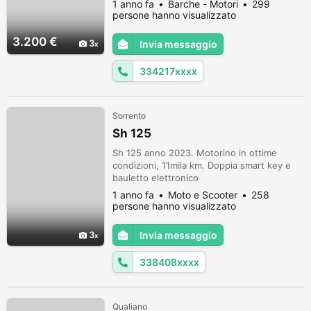
1 anno fa
Barche - Motori
299
cavalli 2 tempi con trim accensione
persone hanno visualizzato
elettronica con libretto originale sempre
rimessato. Tolgo tutto per problemi
3.200 €
3
Invia messaggio
personali. Non si vende separatamente
.Telefonare dopo le ore 19.No curiosi e
334217xxxx
per...
Sorrento
Sh 125
Sh 125 anno 2023. Motorino in ottime
condizioni, 11mila km. Doppia smart key e
bauletto elettronico
1 anno fa
Moto e Scooter
258
persone hanno visualizzato
3
Invia messaggio
338408xxxx
Qualiano