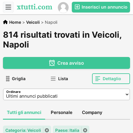
Inserisci un annuncio
Home
>
Veicoli
>
Napoli
814 risultati trovati in Veicoli,
Napoli
Crea avviso
Griglia
Lista
Dettaglio
Ordinare
Tutti gli annunci
Personale
Company
Categoria: Veicoli
Paese: Italia