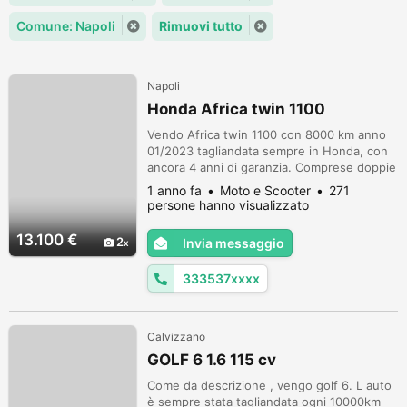
Comune: Napoli
Rimuovi tutto
Napoli
Honda Africa twin 1100
Vendo Africa twin 1100 con 8000 km anno
01/2023 tagliandata sempre in Honda, con
ancora 4 anni di garanzia. Comprese doppie
chiavi e bauletto originale. La moto monta
1 anno fa
Moto e Scooter
271
easy block No sconti o richieste assurde.
persone hanno visualizzato
Potrei valutare scambio con Sh 350 o
Sh300 più differenza da parte vostra.
13.100 €
2
Invia messaggio
333537xxxx
Calvizzano
GOLF 6 1.6 115 cv
Come da descrizione , vengo golf 6. L auto
è sempre stata tagliandata ogni 10000km