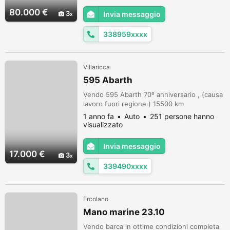
2023 Plancetta posteriore prolungata e
80.000 €
3
Invia messaggio
collaudata 80 € iva inclusa
338959xxxx
Villaricca
595 Abarth
Vendo 595 Abarth 70º anniversario , (causa
lavoro fuori regione ) 15500 km
1 anno fa
Auto
251 persone hanno
visualizzato
Invia messaggio
17.000 €
3
339490xxxx
Ercolano
Mano marine 23.10
Vendo barca in ottime condizioni completa