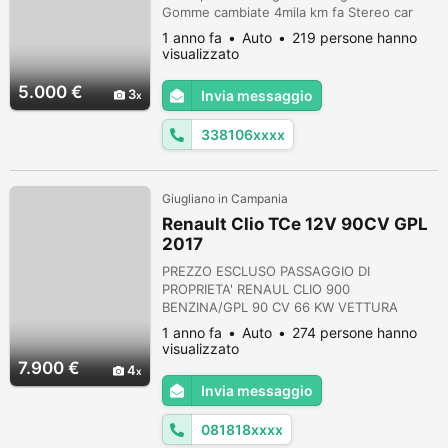
Gomme cambiate 4mila km fa Stereo car
play/ Android auto Sensori di parcheggio
1 anno fa
Auto
219 persone hanno
ant.e post. Sensori di parcheggio assistita
visualizzato
Retro camera KIT FUL LED INTERNO ( vano
lunedì e tetto ) ed esterno Distribuzione
5.000 €
3
Invia messaggio
fatta a 190 mila km Tagliando fatto 4 mila km
fa L'auto è sempre stata a...
338106xxxx
Giugliano in Campania
Renault Clio TCe 12V 90CV GPL
2017
PREZZO ESCLUSO PASSAGGIO DI
PROPRIETA' RENAUL CLIO 900
BENZINA/GPL 90 CV 66 KW VETTURA
IDEALE PER I NEOPATENTATI IMPIANTO GPL
1 anno fa
Auto
274 persone hanno
ORIGINALE CASA MADRE ANNO 03/2017
visualizzato
UNICO PROPRIETARIO PROVENIENZA NORD
7.900 €
4
ITALIA OTTIME CONDIZIONI GENERALI
Invia messaggio
SENSORI PARCHEGGIO POSTERIORI, LUCI
DIURNE A LED, VETRI E SPECCHIETTI
081818xxxx
RETROVISORI ELETTRICI, START&STOP