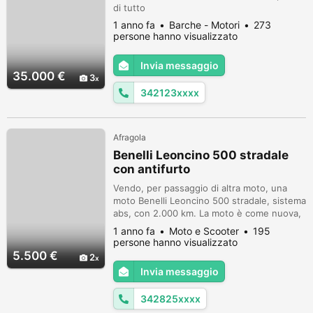
di tutto
1 anno fa
Barche - Motori
273
persone hanno visualizzato
Invia messaggio
35.000 €
3
342123xxxx
Afragola
Benelli Leoncino 500 stradale
con antifurto
Vendo, per passaggio di altra moto, una
moto Benelli Leoncino 500 stradale, sistema
abs, con 2.000 km. La moto è come nuova,
tagliandata ogni anno presso officina Benelli
1 anno fa
Moto e Scooter
195
e con vari accessori tra cui bloccaggio
persone hanno visualizzato
antifurto ruota posteriore e sistema di
5.500 €
2
allarme antifurto e antirapina. È possibile
Invia messaggio
vederla su appuntamento.
342825xxxx