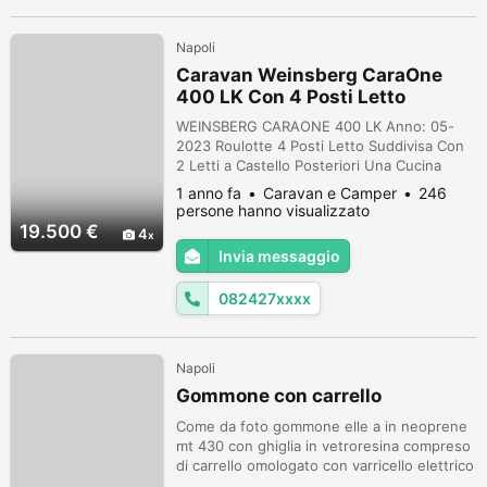
Napoli
Caravan Weinsberg CaraOne
400 LK Con 4 Posti Letto
WEINSBERG CARAONE 400 LK Anno: 05-
2023 Roulotte 4 Posti Letto Suddivisa Con
2 Letti a Castello Posteriori Una Cucina
Attrezzata Ed Un Bagno Con Doccia ed
1 anno fa
Caravan e Camper
246
Infine Un Letto Matrimoniale Anteriore
persone hanno visualizzato
Trasformabile In Dinette Grande Con Tavolo
19.500 €
4
Centrale Lunghezza: 5.930 Mt Larghezza:
Invia messaggio
2.300 Mt Peso Massa Complessiva: 1.100 Kg
Accessori: Frigo Dometic Trivalente Da 98
082427xxxx
...
Napoli
Gommone con carrello
Come da foto gommone elle a in neoprene
mt 430 con ghiglia in vetroresina compreso
di carrello omologato con varricello elettrico
e telecomando con motore yamaha 40