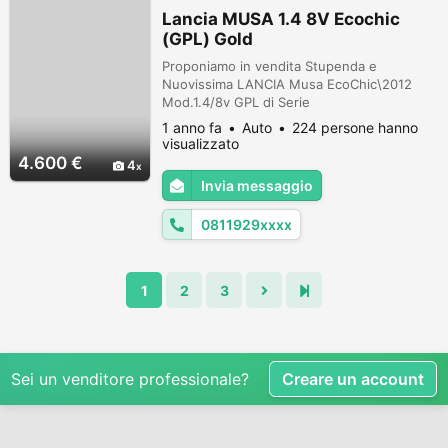
Lancia MUSA 1.4 8V Ecochic
(GPL) Gold
Proponiamo in vendita Stupenda e
Nuovissima LANCIA Musa EcoChic\2012
Mod.1.4/8v GPL di Serie
Omologato.Scad.2031 Uni Proprietario Full
1 anno fa
Auto
224 persone hanno
Optional Condizioni Pari al Nuovo Da
visualizzato
Vetrina!! Tutta Tagliandata e Revisionata
4.600 €
4
Doppie chiavi di Riserva Clima Idroguida
Invia messaggio
Cerchi in lega Gommata Nuova ABS Airbag
laterali Antifurto Chiusura centralizzata
0811929xxxx
Airbag per la testa Air...
1
2
3
Sei un venditore professionale?
Creare un account