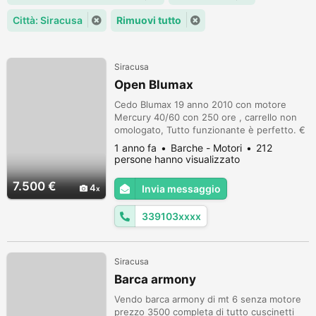
Città: Siracusa
Rimuovi tutto
Siracusa
Open Blumax
Cedo Blumax 19 anno 2010 con motore
Mercury 40/60 con 250 ore , carrello non
omologato, Tutto funzionante è perfetto. €
7,500. 3391039629
1 anno fa
Barche - Motori
212
persone hanno visualizzato
7.500 €
4
Invia messaggio
339103xxxx
Siracusa
Barca armony
Vendo barca armony di mt 6 senza motore
prezzo 3500 completa di tutto cuscinetti