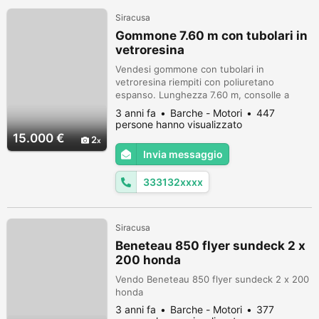
Siracusa
Gommone 7.60 m con tubolari in
vetroresina
Vendesi gommone con tubolari in
vetroresina riempiti con poliuretano
espanso. Lunghezza 7.60 m, consolle a
prua, rastrelliera inox per bombole, doppia
3 anni fa
Barche - Motori
447
scaletta inox, serbatoio 240 litri, omologato
persone hanno visualizzato
per 18 persone. Indistruttibile, chiglia
15.000 €
2
oceanica, ideale per diving e lavori
Invia messaggio
subacquei. Motore fuoribordo Mercury
Verado, 4 tempi, 200 cv, anno 2016, elica in
333132xxxx
acc...
Siracusa
Beneteau 850 flyer sundeck 2 x
200 honda
Vendo Beneteau 850 flyer sundeck 2 x 200
honda
3 anni fa
Barche - Motori
377