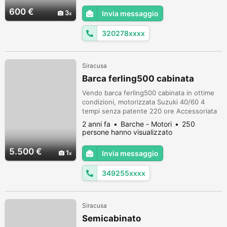
supporto motore rinforzato e valvole di
600 €
3
Invia messaggio
sicurezza con sgonfiaggio rapido, viene
venduto con il suo borsone, infatti il
320278xxxx
gommone s...
Siracusa
Barca ferling500 cabinata
Vendo barca ferling500 cabinata in ottime
condizioni, motorizzata Suzuki 40/60 4
tempi senza patente 220 ore Accessoriata
tendalino, cuscineria, doccetta, pompa
2 anni fa
Barche - Motori
250
sentina. All'interno é composta da un letto
persone hanno visualizzato
matrimoniale. Doppia batteria Incluso di
carrello. Disponibile a qualsiasi visita. Per
5.500 €
1
Invia messaggio
qualsiasi altra informazione contattatemi in
privato: 3492553128 Sir...
349255xxxx
Siracusa
Semicabinato