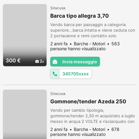
Siracusa
Barca tipo allegra 3,70
Vendo barca per passaggio a categoria
superiore...barca intatta e viene ceduta con
2 portacanne e remi contatto solo
telefonico al 3457054798 DANIELE NN
2 anni fa
Barche - Motori
563
RISPONDO A MAIL
persone hanno visualizzato
300 €
2
Invia messaggio
345705xxxx
Siracusa
Gommone/tender Azeda 250
Vendo per cambio tipologia,
gommone/tender 2,50 m acquistato a luglio
messo in acqua 2 VOLTE e risciacquato con
acqua dolce, il gommone è dotato di chiglia
2 anni fa
Barche - Motori
678
pneumatica e paiolato calpestabile in
persone hanno visualizzato
alluminio (più resistente e leggero),