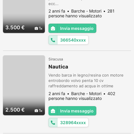
ecc...
2 anni fa
Barche - Motori
281
persone hanno visualizzato
3.500 €
1
Invia messaggio
366540xxxx
Siracusa
Nautica
Vendo barca in legno/resina con motore
entrobordo volvo penta 10 cv
raffreddamento ad acqua in ottime
condizioni. Barca compresa di 2 batterie,
2 anni fa
Barche - Motori
402
pompa di sentina automatica, remi, occhio
persone hanno visualizzato
di ecoscandaglio hummerbhird, faretto, luce
di navigazione... pronta per qualsiasi prova
2.500 €
1
Invia messaggio
in mare... prezzo assolutamente non
trattabile perché è pronta per tutto e non
328964xxxx
necess...