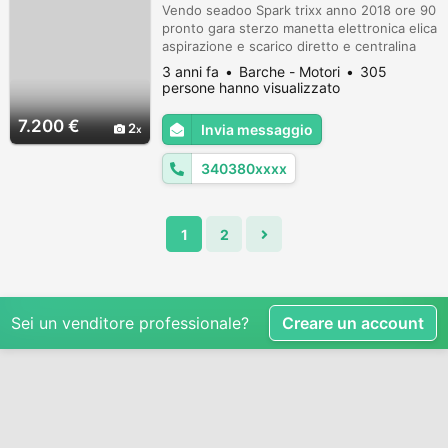
Vendo seadoo Spark trixx anno 2018 ore 90
pronto gara sterzo manetta elettronica elica
aspirazione e scarico diretto e centralina
completa di carrello marca satellite
3 anni fa
Barche - Motori
305
omologato no perditempo!
persone hanno visualizzato
7.200 €
2
Invia messaggio
340380xxxx
1
2
Sei un venditore professionale?
Creare un account