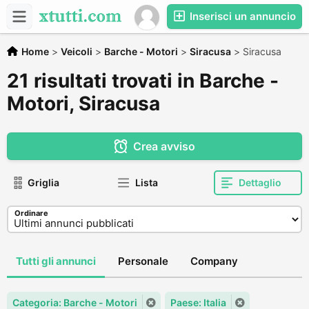
Inserisci un annuncio
Home
>
Veicoli
>
Barche - Motori
>
Siracusa
>
Siracusa
21 risultati trovati in Barche -
Motori, Siracusa
Crea avviso
Griglia
Lista
Dettaglio
Ordinare
Tutti gli annunci
Personale
Company
Categoria: Barche - Motori
Paese: Italia