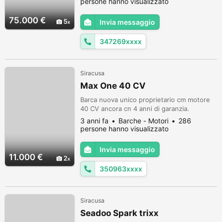
persone hanno visualizzato
75.000 €
5
Invia messaggio
347269xxxx
Siracusa
Max One 40 CV
Barca nuova unico proprietario cm motore
40 CV ancora cn 4 anni di garanzia.
3 anni fa
Barche - Motori
286
persone hanno visualizzato
Invia messaggio
11.000 €
2
350963xxxx
Siracusa
Seadoo Spark trixx