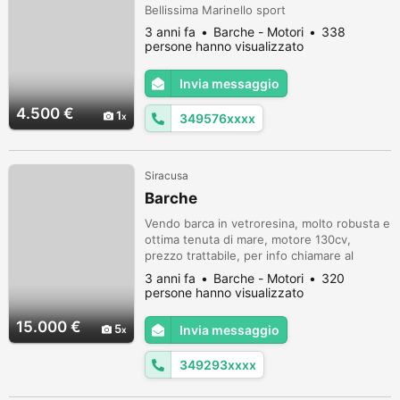
Bellissima Marinello sport
3 anni fa
Barche - Motori
338
persone hanno visualizzato
Invia messaggio
4.500 €
1
349576xxxx
Siracusa
Barche
Vendo barca in vetroresina, molto robusta e
ottima tenuta di mare, motore 130cv,
prezzo trattabile, per info chiamare al
3492931887
3 anni fa
Barche - Motori
320
persone hanno visualizzato
15.000 €
5
Invia messaggio
349293xxxx