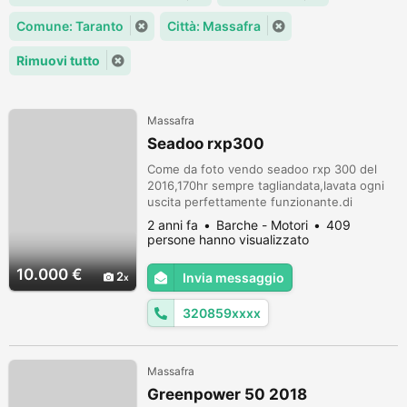
Comune: Taranto
Città: Massafra
Rimuovi tutto
Massafra
Seadoo rxp300
Come da foto vendo seadoo rxp 300 del
2016,170hr sempre tagliandata,lavata ogni
uscita perfettamente funzionante.di
recente sostituito turbo e corpo farfallato.la
2 anni fa
Barche - Motori
409
vendo completa di carrello stradale
persone hanno visualizzato
revisionato,telo
coprimoto,,giubotti,estintore pompa sentina
10.000 €
2
Invia messaggio
ancora.cortesemente solo interessati la
cedo per passaggio a modello nuovo.cedo
320859xxxx
anche un secondo cor...
Massafra
Greenpower 50 2018