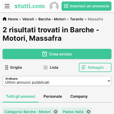
Inserisci un annuncio
Home
>
Veicoli
>
Barche - Motori
>
Taranto
>
Massafra
2 risultati trovati in Barche -
Motori, Massafra
Crea avviso
Griglia
Lista
Dettaglio
Ordinare
Tutti gli annunci
Personale
Company
Categoria: Barche - Motori
Paese: Italia