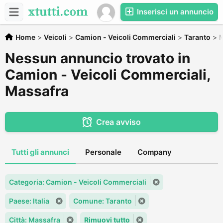
Inserisci un annuncio
Home
>
Veicoli
>
Camion - Veicoli Commerciali
>
Taranto
>
M
Nessun annuncio trovato in
Camion - Veicoli Commerciali,
Massafra
Crea avviso
Tutti gli annunci
Personale
Company
Categoria: Camion - Veicoli Commerciali
Paese: Italia
Comune: Taranto
Città: Massafra
Rimuovi tutto