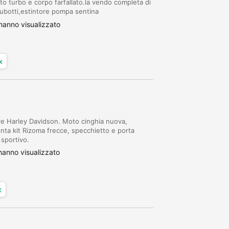
to turbo e corpo farfallato.la vendo completa di
giubotti,estintore pompa sentina
o per passaggio a modello nuovo.cedo anche un
anno visualizzato
x
e Harley Davidson. Moto cinghia nuova,
onta kit Rizoma frecce, specchietto e porta
 sportivo.
anno visualizzato
x