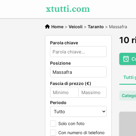
Home
>
Veicoli
>
Taranto
>
Massafra
10 r
Parola chiave
C
Posizione
Tutti 
Fascia di prezzo (€)
Categor
Periodo
Solo con foto
Con numero di telefono