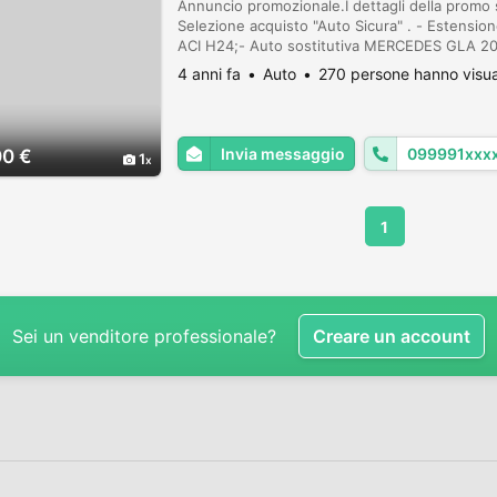
Annuncio promozionale.I dettagli della promo
Selezione acquisto "Auto Sicura" . - Estension
ACI H24;- Auto sostitutiva MERCEDES GLA 2
92.000Anno: 11/2017Motore:2.143 ccPotenza: 
4 anni fa
Auto
270 persone hanno visua
cambio: automat...
Invia messaggio
099991xxx
00 €
1
1
Sei un venditore professionale?
Creare un account