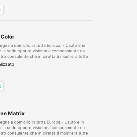
x
-Color
egna a domicilio in tutta Europa. - L'auto è in
la in sede oppure visionarla comodamente da
ro consulente che in diretta ti mostrerà tutte
ITO AUTO da oltre un ventennio nel set...
lizzato
x
ine Matrix
egna a domicilio in tutta Europa.- L'auto è in
la in sede oppure visionarla comodamente da
ro consulente che in diretta ti mostrerà tutte