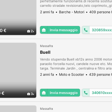
perfettamente funzionante.di recente sostitui
carrello stradale revisionato,telo coprimoto,,
ancora.cortesemente solo interessati la ced
2 anni fa
Barche - Motori
409 persone h
secondo cor...
Invia messaggio
320859xxx
0 €
2
Massafra
Buell
Vendo stupenda Buell xb12s anno 2006 motor
paraolio forcella nuovi, candele nuove etc. M
targa. Terminale Jardin , centralina e filtro aria
2 anni fa
Moto e Scooter
439 persone h
Invia messaggio
340610xxx
 €
3
Massafra