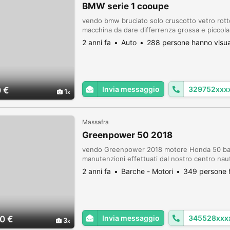
BMW serie 1 cooupe
vendo bmw bruciato solo cruscotto vetro rott
macchina da dare differrenza grossa e piccola 
2 anni fa
Auto
288 persone hanno visua
Invia messaggio
329752xxx
 €
1
Massafra
Greenpower 50 2018
vendo Greenpower 2018 motore Honda 50 barca 
manutenzioni effettuati dal nostro centro nauti
2 anni fa
Barche - Motori
349 persone h
Invia messaggio
345528xxx
0 €
3