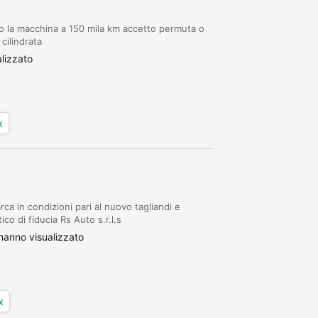
o la macchina a 150 mila km accetto permuta o
cilindrata
lizzato
x
in condizioni pari al nuovo tagliandi e
co di fiducia Rs Auto s.r.l.s
anno visualizzato
x