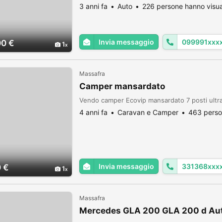
le caratteristiche della vettura richiesta.SOL
3 anni fa
Auto
226 persone hanno visua
Invia messaggio
099991xxx
00 €
1
Massafra
Camper mansardato
Vendo camper Ecovip mansardato 7 posti ultra
4 anni fa
Caravan e Camper
463 perso
Invia messaggio
331368xxx
 €
1
Massafra
Mercedes GLA 200 GLA 200 d Aut