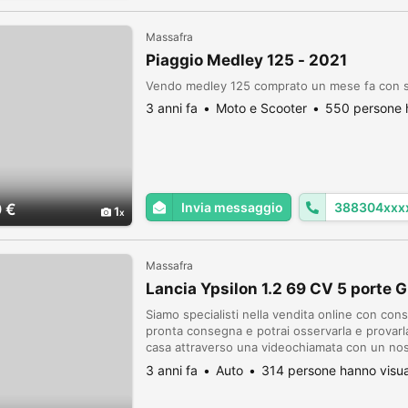
Massafra
Piaggio Medley 125 - 2021
Vendo medley 125 comprato un mese fa con so
3 anni fa
Moto e Scooter
550 persone h
Invia messaggio
388304xxx
 €
1
Massafra
Lancia Ypsilon 1.2 69 CV 5 porte 
Siamo specialisti nella vendita online con cons
pronta consegna e potrai osservarla e provar
casa attraverso una videochiamata con un nost
le caratteristiche della vettura richiesta. SOL
3 anni fa
Auto
314 persone hanno visua