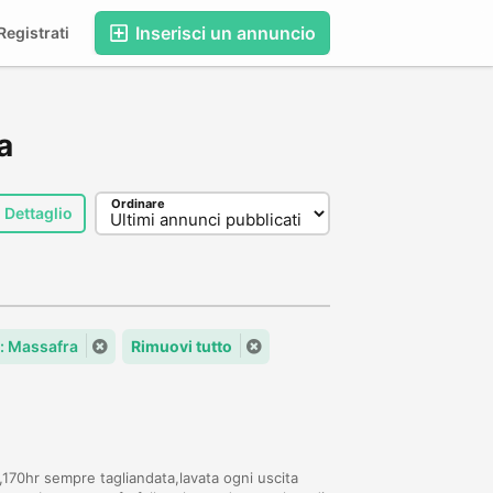
Inserisci un annuncio
egistrati
a
Ordinare
Dettaglio
à: Massafra
Rimuovi tutto
70hr sempre tagliandata,lavata ogni uscita