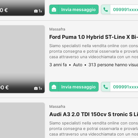
Invia messaggio
099991xxx
0 €
1
Massafra
Ford Puma 1.0 Hybrid ST-Line X Bi
Siamo specialisti nella vendita online con cons
pronta consegna e potrai osservarla e provar
casa attraverso una videochiamata con un nost
le caratteristiche della vettura richiesta. SOL
3 anni fa
Auto
313 persone hanno visua
Invia messaggio
099991xxx
00 €
1
Massafra
Audi A3 2.0 TDI 150cv S tronic S L
Siamo specialisti nella vendita online con cons
pronta consegna e potrai osservarla e provar
casa attraverso una videochiamata con un nost