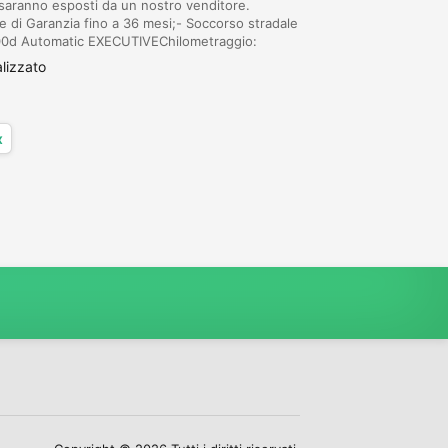
 saranno esposti da un nostro venditore.
e di Garanzia fino a 36 mesi;- Soccorso stradale
00d Automatic EXECUTIVEChilometraggio:
136CV/ 103kwAlimentazione: GasolioTipo di
lizzato
x