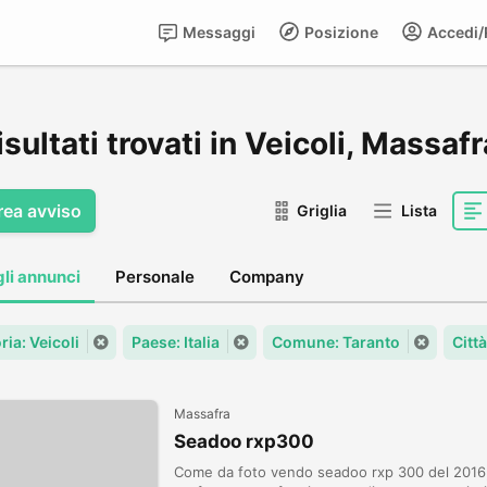
Messaggi
Posizione
Accedi/R
isultati trovati in Veicoli, Massafr
rea avviso
Griglia
Lista
gli annunci
Personale
Company
ia: Veicoli
Paese: Italia
Comune: Taranto
Citt
Massafra
Seadoo rxp300
Come da foto vendo seadoo rxp 300 del 2016,1