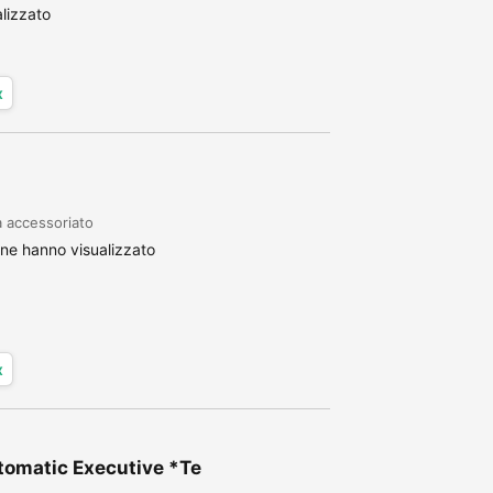
ITO AUTO da oltre un ventennio nel setto...
lizzato
x
 accessoriato
ne hanno visualizzato
x
omatic Executive *Te