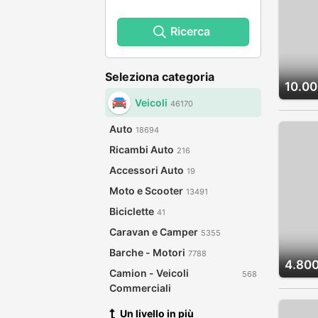
Ricerca
Seleziona categoria
10.00
Veicoli
46170
Auto
18694
Ricambi Auto
216
Accessori Auto
19
Moto e Scooter
13491
Biciclette
41
Caravan e Camper
5355
Barche - Motori
7788
4.800
Camion - Veicoli
568
Commerciali
Un livello in più