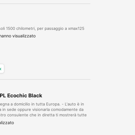
li 1500 chilometri, per passaggio a xmax125
anno visualizzato
x
GPL Ecochic Black
egna a domicilio in tutta Europa. - L'auto è in
la in sede oppure visionarla comodamente da
ro consulente che in diretta ti mostrerà tutte
ITO AUTO da oltre un ventennio nel set...
lizzato