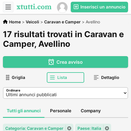
Inserisci un annuncio
Home
>
Veicoli
>
Caravan e Camper
>
Avellino
17 risultati trovati in Caravan e
Camper, Avellino
Crea avviso
Griglia
Lista
Dettaglio
Ordinare
Tutti gli annunci
Personale
Company
Categoria: Caravan e Camper
Paese: Italia