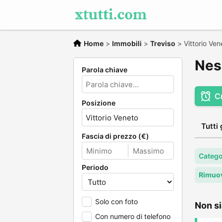
Home
>
Immobili
>
Treviso
>
Vittorio Ven
Nes
Parola chiave
C
Posizione
Tutti 
Fascia di prezzo (€)
Catego
Periodo
Rimuov
Solo con foto
Non si
Con numero di telefono