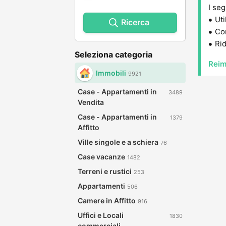
I seg
Uti
Ricerca
Con
Rid
Seleziona categoria
Reim
Immobili
9921
Case - Appartamenti in
3489
Vendita
Case - Appartamenti in
1379
Affitto
Ville singole e a schiera
76
Case vacanze
1482
Terreni e rustici
253
Appartamenti
506
Camere in Affitto
916
Uffici e Locali
1830
commerciali