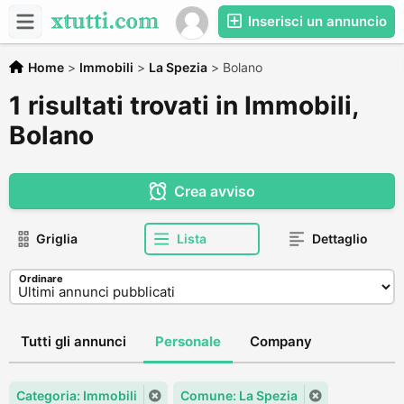
Inserisci un annuncio
Home
>
Immobili
>
La Spezia
>
Bolano
1 risultati trovati in Immobili,
Bolano
Crea avviso
Griglia
Lista
Dettaglio
Ordinare
Tutti gli annunci
Personale
Company
Categoria: Immobili
Comune: La Spezia