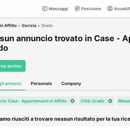
Messaggi
Posizione
Accedi/R
n Affitto
>
Gorizia
>
Grado
sun annuncio trovato in Case - Ap
do
rea avviso
gli annunci
Personale
Company
ria: Case - Appartamenti in Affitto
Città: Grado
Rimuo
amo riusciti a trovare nessun risultato per la tua rice