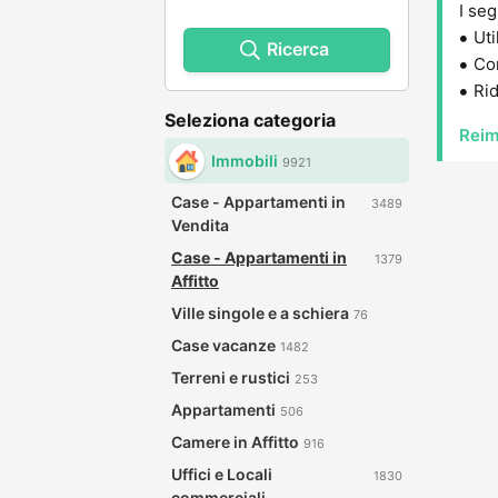
I seg
Uti
Ricerca
Con
Rid
Seleziona categoria
Reim
Immobili
9921
Case - Appartamenti in
3489
Vendita
Case - Appartamenti in
1379
Affitto
Ville singole e a schiera
76
Case vacanze
1482
Terreni e rustici
253
Appartamenti
506
Camere in Affitto
916
Uffici e Locali
1830
commerciali