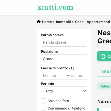
Home
>
Immobili
>
Case - Appartamenti i
Nes
Parola chiave
Gra
Posizione
C
Fascia di prezzo (€)
Tutti 
Periodo
Catego
Solo con foto
Non si
Con numero di telefono