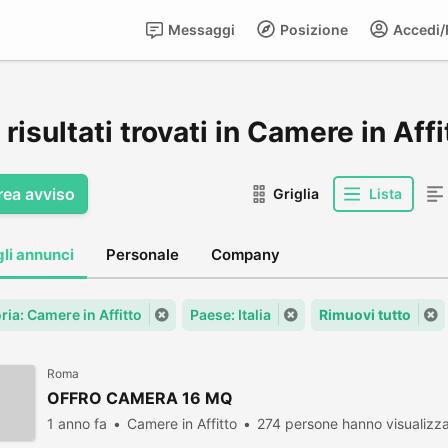
Messaggi
Posizione
Accedi/R
risultati trovati in Camere in Affit
rea avviso
Griglia
Lista
gli annunci
Personale
Company
ria: Camere in Affitto
Paese: Italia
Rimuovi tutto
Roma
OFFRO CAMERA 16 MQ
1 anno fa
Camere in Affitto
274 persone hanno visualizz