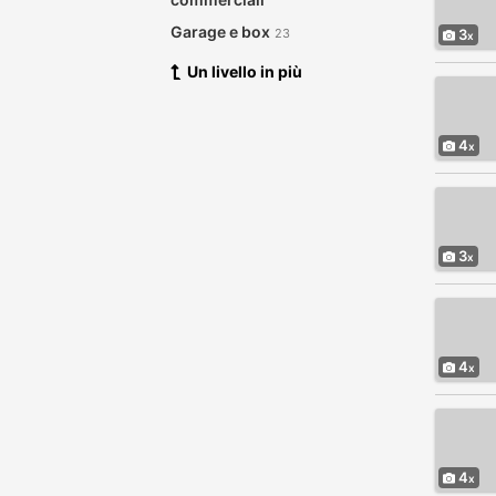
Garage e box
23
3
Un livello in più
4
3
4
4