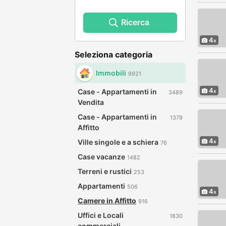
Ricerca
4
Seleziona categoria
Immobili
9921
4
Case - Appartamenti in
3489
Vendita
Case - Appartamenti in
1379
Affitto
4
Ville singole e a schiera
76
Case vacanze
1482
Terreni e rustici
253
Appartamenti
506
4
Camere in Affitto
916
Uffici e Locali
1830
commerciali