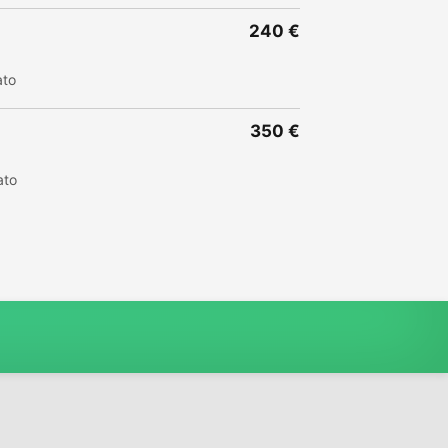
240 €
ato
350 €
ato