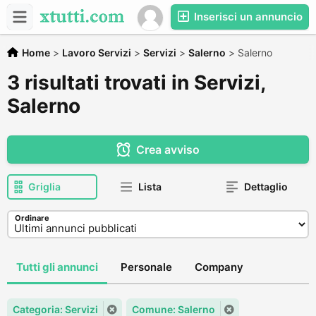
Inserisci un annuncio
Home
>
Lavoro Servizi
>
Servizi
>
Salerno
>
Salerno
3 risultati trovati in Servizi,
Salerno
Crea avviso
Griglia
Lista
Dettaglio
Ordinare
Tutti gli annunci
Personale
Company
Categoria: Servizi
Comune: Salerno