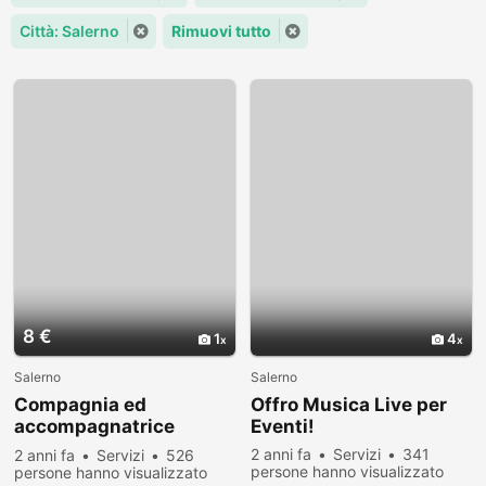
Città: Salerno
Rimuovi tutto
8 €
1
4
Salerno
Salerno
Compagnia ed
Offro Musica Live per
accompagnatrice
Eventi!
anziani
2 anni fa
Servizi
341
2 anni fa
Servizi
526
persone hanno visualizzato
persone hanno visualizzato