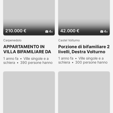
210.000 €
42.000 €
4
4
Carpenedolo
Castel Volturno
APPARTAMENTO IN
Porzione di bifamiliare 2
VILLA BIFAMILIARE DA
livelli, Destra Volturno
PERSONALIZZAR
1 anno fa
Ville singole e a
1 anno fa
Ville singole e a
schiera
300 persone hanno
schiera
390 persone hanno
visualizzato
visualizzato