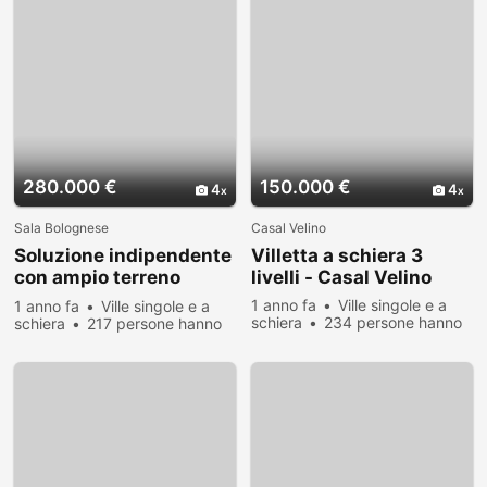
280.000 €
150.000 €
4
4
Sala Bolognese
Casal Velino
Soluzione indipendente
Villetta a schiera 3
con ampio terreno
livelli - Casal Velino
privato
1 anno fa
Ville singole e a
1 anno fa
Ville singole e a
schiera
234 persone hanno
schiera
217 persone hanno
visualizzato
visualizzato