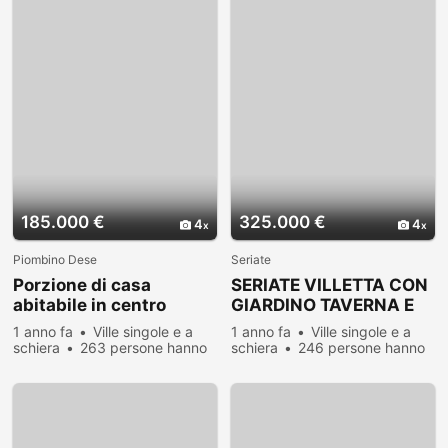
185.000 €
325.000 €
4
4
Piombino Dese
Seriate
Porzione di casa
SERIATE VILLETTA CON
abitabile in centro
GIARDINO TAVERNA E
piombino dese
BOX DOPPIO
1 anno fa
Ville singole e a
1 anno fa
Ville singole e a
schiera
263 persone hanno
schiera
246 persone hanno
visualizzato
visualizzato