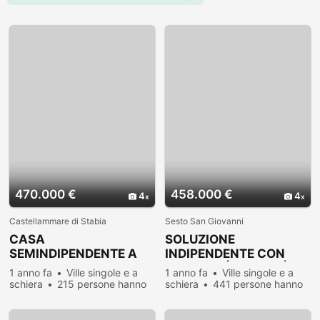
470.000 €
458.000 €
4
4
Castellammare di Stabia
Sesto San Giovanni
CASA
SOLUZIONE
SEMINDIPENDENTE A
INDIPENDENTE CON
CASTELLAMMARE DI
GIARDINO| 232 MQ |
1 anno fa
Ville singole e a
1 anno fa
Ville singole e a
STABIA
RIST
schiera
215 persone hanno
schiera
441 persone hanno
visualizzato
visualizzato