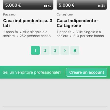
5.000 €
5.000 €
4
4
Pazzano
Caltagirone
Casa indipendente su 3
Casa Indipendente -
lati
Caltagirone
1 anno fa
Ville singole e a
1 anno fa
Ville singole e a
schiera
252 persone hanno
schiera
210 persone hanno
visualizzato
visualizzato
1
2
3
Sei un venditore professionale?
Creare un account