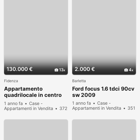
130.000 €
2.000 €
13
4
Fidenza
Barletta
Appartamento
Ford focus 1.6 tdci 90cv
quadrilocale in centro
sw 2009
con garage a Fidenza
1 anno fa
Case -
1 anno fa
Case -
Appartamenti in Vendita
351
Appartamenti in Vendita
372
persone hanno visualizzato
persone hanno visualizzato