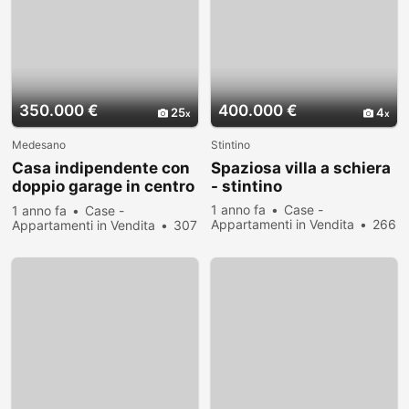
350.000 €
400.000 €
25
4
Medesano
Stintino
Casa indipendente con
Spaziosa villa a schiera
doppio garage in centro
- stintino
a Medesano
1 anno fa
Case -
1 anno fa
Case -
Appartamenti in Vendita
266
Appartamenti in Vendita
307
persone hanno visualizzato
persone hanno visualizzato