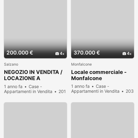
200.000 €
370.000 €
4
4
Salzano
Monfalcone
NEGOZIO IN VENDITA /
Locale commerciale -
LOCAZIONE A
Monfalcone
ROBEGANO
1 anno fa
Case -
1 anno fa
Case -
Appartamenti in Vendita
203
Appartamenti in Vendita
201
persone hanno visualizzato
persone hanno visualizzato