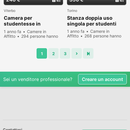
4
4
Viterbo
Torino
Camera per
Stanza doppia uso
studentesse in
singola per studenti
appartamento
1 anno fa
Camere in
1 anno fa
Camere in
Affitto
268 persone hanno
Affitto
294 persone hanno
visualizzato
visualizzato
1
2
3
Sei un venditore professionale?
Creare un account
Contattaci