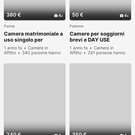
380 €
50 €
4
4
Parma
Palermo
Camera matrimoniale a
Camere per soggiorni
uso singolo per
brevi e DAY USE
studentessa
Palermo
1 anno fa
Camere in
1 anno fa
Camere in
Affitto
340 persone hanno
Affitto
241 persone hanno
visualizzato
visualizzato
240 €
350 €