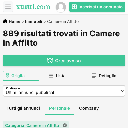
Inserisci un annuncio
Home
>
Immobili
>
Camere in Affitto
889 risultati trovati in Camere
in Affitto
Crea avviso
Griglia
Lista
Dettaglio
Ordinare
Tutti gli annunci
Personale
Company
Categoria: Camere in Affitto