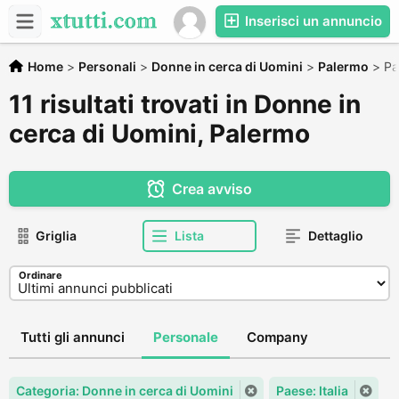
Inserisci un annuncio
Home
>
Personali
>
Donne in cerca di Uomini
>
Palermo
>
Pa
11 risultati trovati in Donne in
cerca di Uomini, Palermo
Crea avviso
Griglia
Lista
Dettaglio
Ordinare
Tutti gli annunci
Personale
Company
Categoria: Donne in cerca di Uomini
Paese: Italia