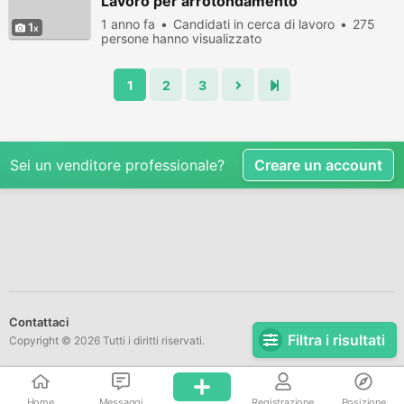
Lavoro per arrotondamento
1 anno fa
Candidati in cerca di lavoro
275
1
persone hanno visualizzato
1
2
3
Sei un venditore professionale?
Creare un account
Contattaci
Filtra i risultati
Copyright © 2026 Tutti i diritti riservati.
Home
Messaggi
Registrazione
Posizione