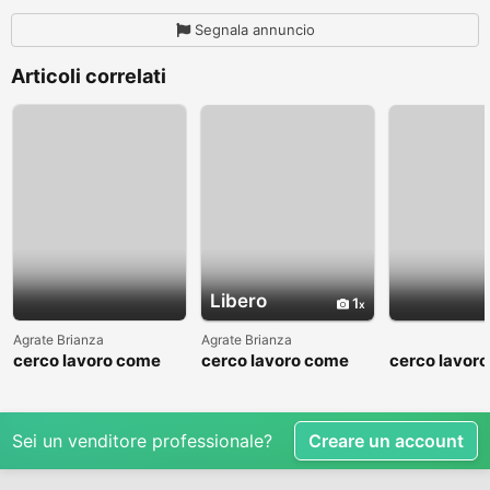
Segnala annuncio
Articoli correlati
Libero
1
Agrate Brianza
Agrate Brianza
cerco lavoro come
cerco lavoro come
cerco lavor
fattorino
commesso addetto
fattorino
reparti
Sei un venditore professionale?
Creare un account