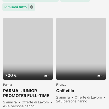
Rimuovi tutto
700 €
1
1
Parma
Firenze
PARMA- JUNIOR
Colf villa
PROMOTER FULL-TIME
2 anni fa
Offerte di Lavoro
anche prima esperienza
245 persone hanno
2 anni fa
Offerte di Lavoro
visualizzato
494 persone hanno