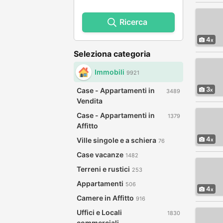
Ricerca
4
Seleziona categoria
Immobili
9921
3
Case - Appartamenti in
3489
Vendita
Case - Appartamenti in
1379
Affitto
4
Ville singole e a schiera
76
Case vacanze
1482
Terreni e rustici
253
Appartamenti
506
4
Camere in Affitto
916
Uffici e Locali
1830
commerciali