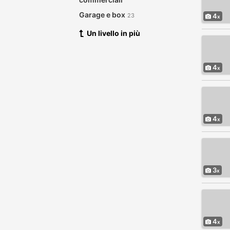
Garage e box
23
4
Un livello in più
4
4
3
4