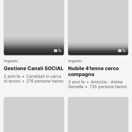
1
1
Argelato
Argelato
Gestione Canali SOCIAL
Nubile 41enne cerco
compagno
2 anni fa
Candidati in cerca
di lavoro
278 persone hanno
3 anni fa
Amicizia - Anima
visualizzato
Gemella
735 persone hanno
visualizzato