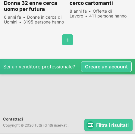
Donna 32 enne cerca
cerco cartomanti
uomo per futura
8 anni fa
Offerte di
convivenza
Lavoro
411 persone hanno
6 anni fa
Donne in cerca di
visualizzato
Uomini
3195 persone hanno
visualizzato
1
Sei un venditore professionale?
Creare un account
Contattaci
Filtra i risultati
Copyright © 2026 Tutti i diritti riservati.