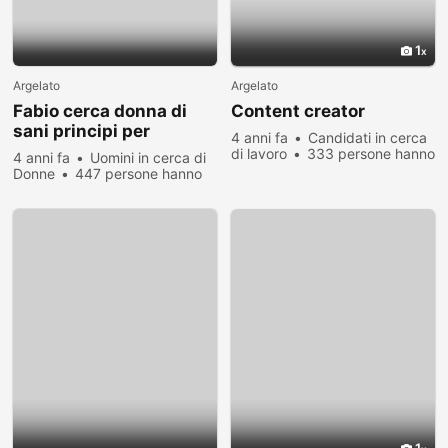
1
Argelato
Argelato
Fabio cerca donna di
Content creator
sani principi per
4 anni fa
Candidati in cerca
costruire una sana
di lavoro
333 persone hanno
4 anni fa
Uomini in cerca di
relazione
visualizzato
Donne
447 persone hanno
visualizzato