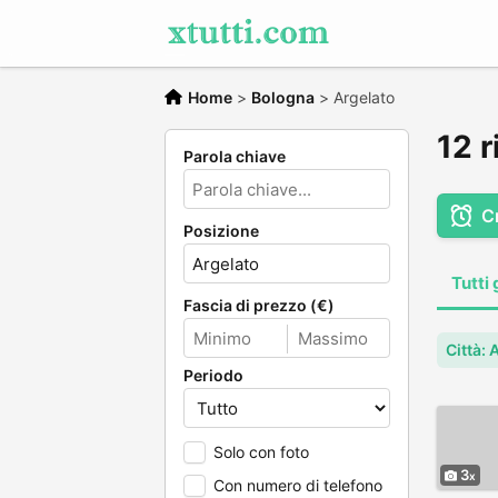
Home
>
Bologna
>
Argelato
12 r
Parola chiave
C
Posizione
Tutti 
Fascia di prezzo (€)
Città: 
Periodo
Solo con foto
3
Con numero di telefono