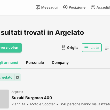
Messaggi
Posizione
Accedi/R
isultati trovati in Argelato
rea avviso
Griglia
Lista
gli annunci
Personale
Company
Argelato
Argelato
Suzuki Burgman 400
2 anni fa
Moto e Scooter
358 persone hanno visualizzat