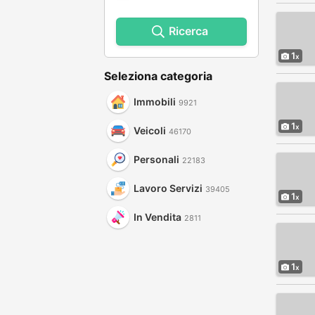
Ricerca
1
Seleziona categoria
Immobili
9921
1
Veicoli
46170
Personali
22183
Lavoro Servizi
39405
1
In Vendita
2811
1