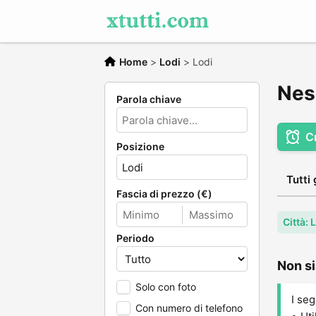
Home
>
Lodi
>
Lodi
Nes
Parola chiave
C
Posizione
Tutti 
Fascia di prezzo (€)
Città: 
Periodo
Non si
Solo con foto
I seg
Con numero di telefono