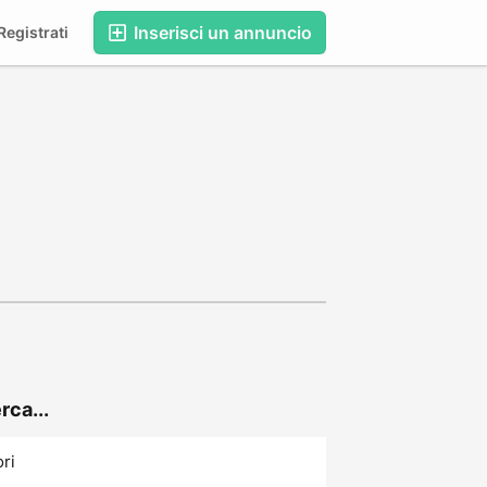
Inserisci un annuncio
egistrati
rca...
ori