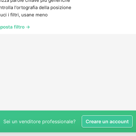
lizza parole chiave più generiche
trolla l'ortografia della posizione
uci i filtri, usane meno
posta filtro →
Sei un venditore professionale?
Creare un account