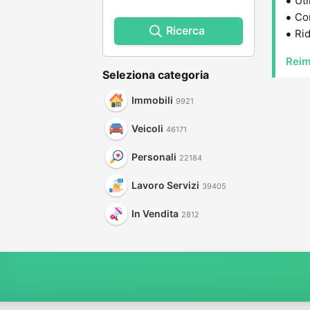
Uti
Con
Ricerca
Rid
Reim
Seleziona categoria
Immobili
9921
Veicoli
46171
Personali
22184
Lavoro Servizi
39405
In Vendita
2812