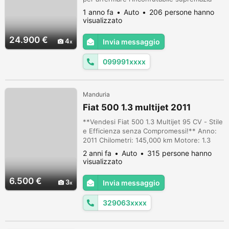
tecnica. Sicuramente elegante e sportiva, la
1 anno fa
Auto
206 persone hanno
"IV serie" colore originale "Nero 817"
visualizzato
affascina per le sue linee intramontabili, le
proporzioni classiche da roadster e il suo
24.900 €
4
Invia messaggio
design iconico, negli interni come negli
esterni, indossando u...
099991xxxx
Manduria
Fiat 500 1.3 multijet 2011
**Vendesi Fiat 500 1.3 Multijet 95 CV - Stile
e Efficienza senza Compromessi!** Anno:
2011 Chilometri: 145,000 km Motore: 1.3
Multijet 95 CV Diesel Colore: Grigio Chiaro
2 anni fa
Auto
315 persone hanno
Prezzo: €6.500 **Descrizione:** Cerchi
visualizzato
un'auto che unisca stile, praticità ed
efficienza? La tua ricerca finisce qui!
6.500 €
3
Invia messaggio
Questa Fiat 500 1.3 Multijet è il perfetto
connubio di design italiano e...
329063xxxx