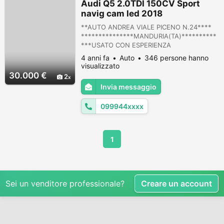
Audi Q5 2.0TDI 150CV Sport
navig cam led 2018
**AUTO ANDREA VIALE PICENO N.24****
***************MANDURIA(TA)**********
***USATO CON ESPERIENZA
VENTENNALE* ***AUDI Q5 2.0TDI 150CV
4 anni fa
Auto
346 persone hanno
4×4 SPORT*** -MODELLO SPORT -UNICO
visualizzato
PROPRIETARIO -2.0 TDi 150CV 4×4 -ANNO
30.000 €
2
2018 -KM146000 TAGLIANDATA -FULL
Invia messaggio
OPTIONAL -NAVIGATORE CARTOGRAFICO -
TELECAMERA -FARI A LED -COMPIUTER DI
099944xxxx
BORDO -CLIMATIZATORE -STEREO A CD
MP3 -PACHETTO C...
1
Sei un venditore professionale?
Creare un account