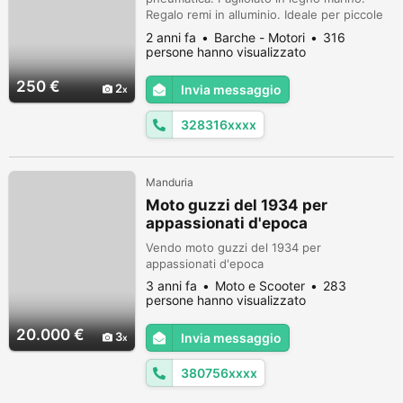
Regalo remi in alluminio. Ideale per piccole
escursioni o pesca sottocosta. Sicuramente
2 anni fa
Barche - Motori
316
ci sarà qualche micro perdita ma mantiene
persone hanno visualizzato
pressione fino a 10 giorni. Per il resto è
sicuro e affidabile.
250 €
2
Invia messaggio
328316xxxx
Manduria
Moto guzzi del 1934 per
appassionati d'epoca
Vendo moto guzzi del 1934 per
appassionati d'epoca
3 anni fa
Moto e Scooter
283
persone hanno visualizzato
20.000 €
3
Invia messaggio
380756xxxx