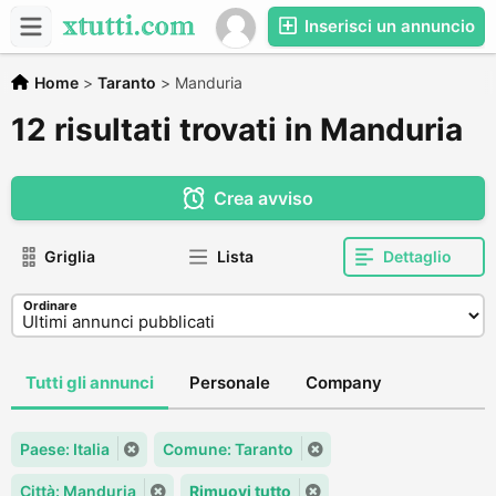
Inserisci un annuncio
Home
>
Taranto
>
Manduria
12 risultati trovati in Manduria
Crea avviso
Griglia
Lista
Dettaglio
Ordinare
Tutti gli annunci
Personale
Company
Paese: Italia
Comune: Taranto
Città: Manduria
Rimuovi tutto