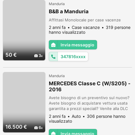
Manduria
B&B a Manduria
Affittasi Monolocale per case vacenze
2 anni fa
Case vacanze
319 persone
hanno visualizzato
Invia messaggio
50 €
3
347816xxxx
Manduria
MERCEDES Classe C (W/S205) -
2016
Avete bisogno di un preventivo sul nuovo?
Avete bisogno di acquistare vettura usata
garantita a prezzi speciali? Venite alla DLC
in Via P. Villari 9. Con ampia scelta
2 anni fa
Auto
306 persone hanno
dell'usato garantito per le vostre esigenze
visualizzato
e possibilità di effettuare gratuitamente dei
16.500 €
6
preventivi del nuovo su tutto il gruppo FCA
Invia messaggio