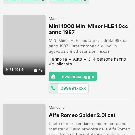
Manduria
Mini 1000 Mini Minor HLE 1.0cc
anno 1987
MINI Minor HLE , motore cilindrata 998 c.c.
anno 1987 ultratrentennale quindi in
agevolazioni ed esenzioni fiscali
automatiche. La stessa è certificabile ASI e
1 anno fa
Auto
314 persone hanno
gode di tutte le agevolazioni assicurative
visualizzato
vigenti,. Uniproprietaria, auto appartenente
6.900 €
4
a nostra cliente, presenta a corredo interni
Invia messaggio
nuovi , doppie chiavi, libretto uso e
manutenzione, due proprietari...
099991xxxx
Manduria
Alfa Romeo Spider 2.0i cat
L'auto che presentiamo, rappresenta una
roadster di lusso prodotta dalla Alfa Romeo
per affermare l'inconfutabile supremazia