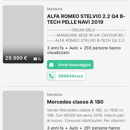
Manduria
ALFA ROMEO STELVIO 2.2 Q4 B-
TECH PELLE NAVI 2019
--------------TIRCAR SRLS------------------
- ----MANDURIA SEDE IN VIA CAVOUR 65--
---- ALFA ROMEO STELVIO B-TECH Q4 2.2
190CV 140KW ANNO 2019 AUTO IN ARRIVO
3 anni fa
Auto
259 persone hanno
AUTO ITALIANA UNIPROPRIETARIO KM
visualizzato
CERTIFICATI ALFA ROMEO ------------------
29.990 €
1
--OPTIONAL-------------------- -VERSIONE
Invia messaggio
B-TECH -NAVIGATORE CARTOGRAFICO -
TELECAMERA POSTERIORE -PORTELLONE
099944xxxx
AUTOMATICO -FARI BIXEN...
Manduria
Mercedes classe A 180
Vendo Mercedes classe A 180, cc 1500 cv
109. Con 85000 km anno 2016. interni pari
al nuovo. Consumi ridottissimi. Per ulteriori
info chiamare
3 anni fa
Auto
291 persone hanno