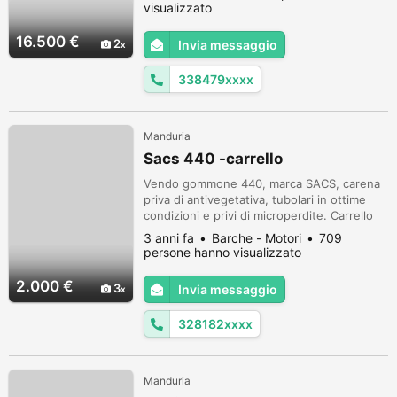
visualizzato
16.500 €
2
Invia messaggio
338479xxxx
Manduria
Sacs 440 -carrello
Vendo gommone 440, marca SACS, carena
priva di antivegetativa, tubolari in ottime
condizioni e privi di microperdite. Carrello
non omologato. Possibilità di vendita anche
3 anni fa
Barche - Motori
709
separatamente. Per informazioni
persone hanno visualizzato
contattatemi al numero 328.1820861.
2.000 €
3
Invia messaggio
328182xxxx
Manduria