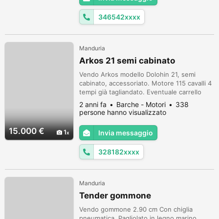
con supervalutazione dell'usato. Mercedes
Classe C sw del 2...
346542xxxx
Manduria
Arkos 21 semi cabinato
Vendo Arkos modello Dolohin 21, semi
cabinato, accessoriato. Motore 115 cavalli 4
tempi già tagliandato. Eventuale carrello
doppio asse 20 quintali non omologato (non
2 anni fa
Barche - Motori
338
quello in foto). Possibilità di trasporto. Per
persone hanno visualizzato
informazioni contattatemi al numero
328.1820861.
15.000 €
1
Invia messaggio
328182xxxx
Manduria
Tender gommone
Vendo gommone 2.90 cm Con chiglia
pneumatica. Pagliolato in legno marino.