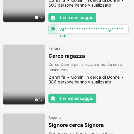
2 anni fa
Uomini in cerca di Donne
per me. Ho veramente bisogno di un
503 persone hanno visualizzato
consiglio di una ragazza senza essere
preso un giro. Grazie spero che qualcuno
1
Invia messaggio
risponda. Ciao
Al******************@*****
o.it
Ferrara
Cerco ragazza
Cerco Donna per amicizia e poi da cosa
nasce cosa
2 anni fa
Uomini in cerca di Donne
386 persone hanno visualizzato
Invia messaggio
1
Argenta
Signore cerca Signora
Signore cerca Signora bella matura