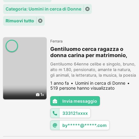
Categoria: Uomini in cerca di Donne
Rimuovi tutto
Ferrara
Gentiluomo cerca ragazza o
donna carina per matrimonio,
convivenza
Gentiluomo 64enne celibe e singolo, bruno,
alto m 1.80, pensionato, amante la natura,
gli animali, la letteratura, la musica, la poesia
e l'arte, cerca ragazza o donna carina per
1 anno fa
Uomini in cerca di Donne
relazione seria e duratura, matrimonio e
519 persone hanno visualizzato
convivenza in campagna vicino al mare. Tel.
1
+39 333 121 4309
Invia messaggio
333121xxxx
by*****@*****.com