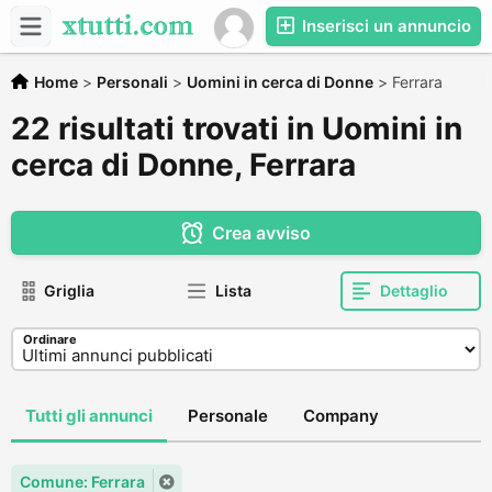
Inserisci un annuncio
Home
>
Personali
>
Uomini in cerca di Donne
>
Ferrara
22 risultati trovati in Uomini in
cerca di Donne, Ferrara
Crea avviso
Griglia
Lista
Dettaglio
Ordinare
Tutti gli annunci
Personale
Company
Comune: Ferrara