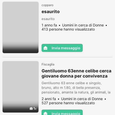
copparo
esaurito
esaurito
1 anno fa
Uomini in cerca di Donne
413 persone hanno visualizzato
Invia messaggio
Fiscaglia
Gentiluomo 63enne celibe cerca
giovane donna per convivenza
Gentiluomo 63 enne celibe e singolo,
bruno, alto m 1.80, di bella presenza,
pensionato, amante la natura, gli animali, la
musica, la letteratura, la poesia e l'arte,
2 anni fa
Uomini in cerca di Donne
cerca giovane donna carina per relazione
527 persone hanno visualizzato
seria e duratura, convivenza.
1
Invia messaggio