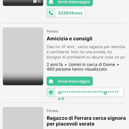
1
Invia messaggio
333934xxxx
Ferrara
Amicizia e consigli
Ciao ho 37 anni , cerco ragazza per amicizia
e confidarmi. Non ho una sorella, ho
bisogno di confidarmi su alcune cose un po
...... per consigli. In più cerco una vera
2 anni fa
Uomini in cerca di Donne
amica che mi capisca e mi aiuti a risolvere il
460 persone hanno visualizzato
problema grazie
Invia messaggio
Al******************@*****
o.it
Ferrara
Ragazzo di Ferrara cerca signora
per piacevoli serate