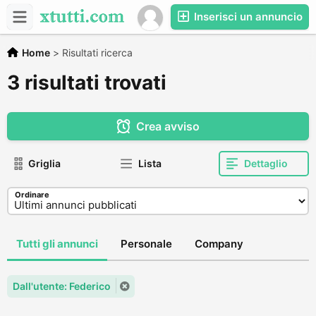
Inserisci un annuncio
Home
>
Risultati ricerca
3 risultati trovati
Crea avviso
Griglia
Lista
Dettaglio
Ordinare
Tutti gli annunci
Personale
Company
Dall'utente: Federico