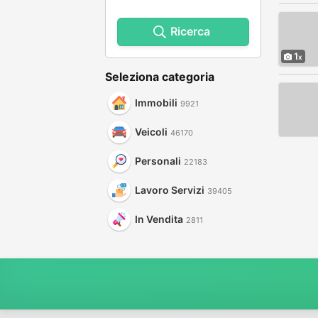
Ricerca
1
Seleziona categoria
Immobili
9921
Veicoli
46170
Personali
22183
Lavoro Servizi
39405
In Vendita
2811