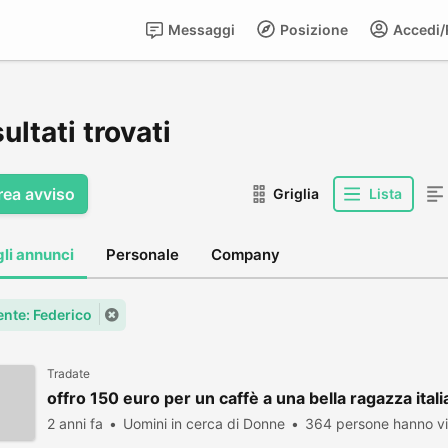
Messaggi
Posizione
Accedi/R
sultati trovati
rea avviso
Griglia
Lista
gli annunci
Personale
Company
ente: Federico
Tradate
offro 150 euro per un caffè a una bella ragazza ital
2 anni fa
Uomini in cerca di Donne
364 persone hanno vi