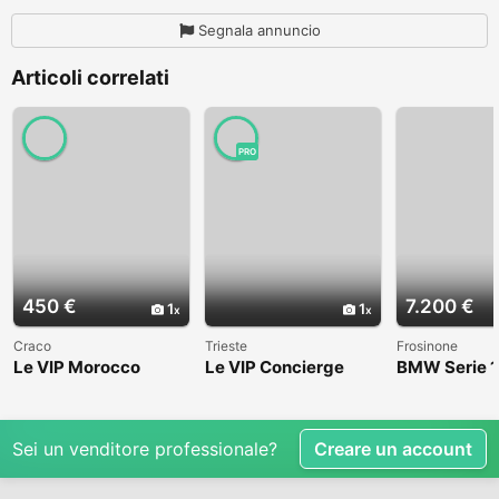
Segnala annuncio
Articoli correlati
PRO
450 €
7.200 €
1
1
Craco
Trieste
Frosinone
Le VIP Morocco
Le VIP Concierge
BMW Serie 1
(E82) - 2008
Sei un venditore professionale?
Creare un account