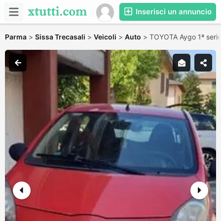
Inserisci un annuncio
Parma
>
Sissa Trecasali
>
Veicoli
>
Auto
>
TOYOTA Aygo 1ª serie