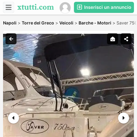
Inserisci un annuncio
Napoli
>
Torre del Greco
>
Veicoli
>
Barche - Motori
>
Saver 75