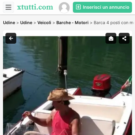
Inserisci un annuncio
Udine
>
Udine
>
Veicoli
>
Barche - Motori
>
Barca 4 posti con mo