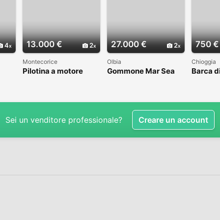
13.000 €
27.000 €
750 €
4
2
2
Montecorice
Olbia
Chioggia
Pilotina a motore
Gommone Mar Sea
Barca d
Comfort 100 con
vetrore
Suzuki 100
piatto
Sei un venditore professionale?
Creare un account