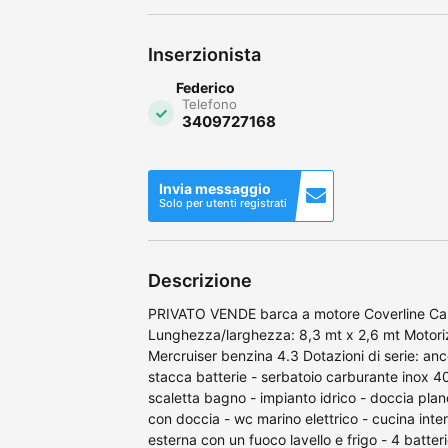
Inserzionista
Federico
Telefono
3409727168
Invia messaggio
Solo per utenti registrati
Descrizione
PRIVATO VENDE barca a motore Coverline Ca
Lunghezza/larghezza: 8,3 mt x 2,6 mt Motoriz
Mercruiser benzina 4.3 Dotazioni di serie: anco
stacca batterie - serbatoio carburante inox 40
scaletta bagno - impianto idrico - doccia pla
con doccia - wc marino elettrico - cucina inte
esterna con un fuoco lavello e frigo - 4 batter