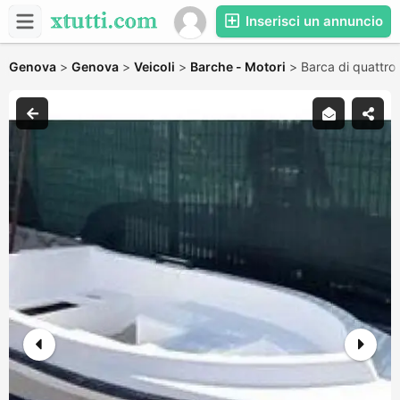
Inserisci un annuncio
Genova
>
Genova
>
Veicoli
>
Barche - Motori
>
Barca di quattro