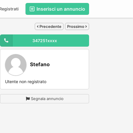
Inserisci un annuncio
egistrati
Precedente
Prossimo
347251xxxx
Stefano
Utente non registrato
Segnala annuncio