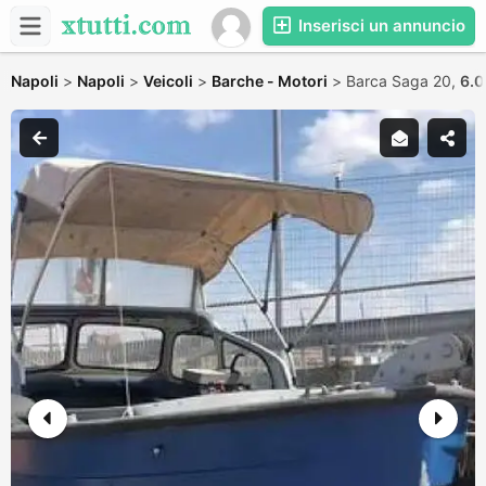
Inserisci un annuncio
Napoli
>
Napoli
>
Veicoli
>
Barche - Motori
>
Barca Saga 20,
6.0