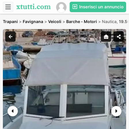
Inserisci un annuncio
Trapani
>
Favignana
>
Veicoli
>
Barche - Motori
>
Nautica,
19.5