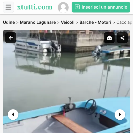
Inserisci un annuncio
Udine
>
Marano Lagunare
>
Veicoli
>
Barche - Motori
>
Cacciap