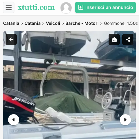
Inserisci un annuncio
Catania
>
Catania
>
Veicoli
>
Barche - Motori
>
Gommone,
1.500