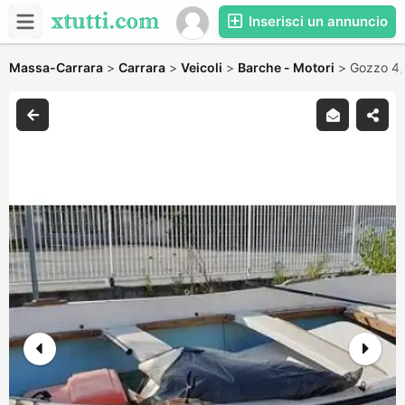
Inserisci un annuncio
Massa-Carrara
>
Carrara
>
Veicoli
>
Barche - Motori
>
Gozzo 4,