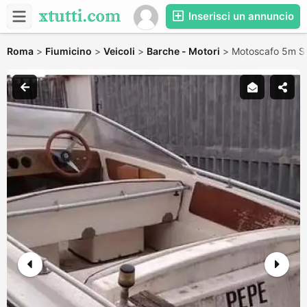
Inserisci un annuncio
Roma
>
Fiumicino
>
Veicoli
>
Barche - Motori
>
Motoscafo 5m S