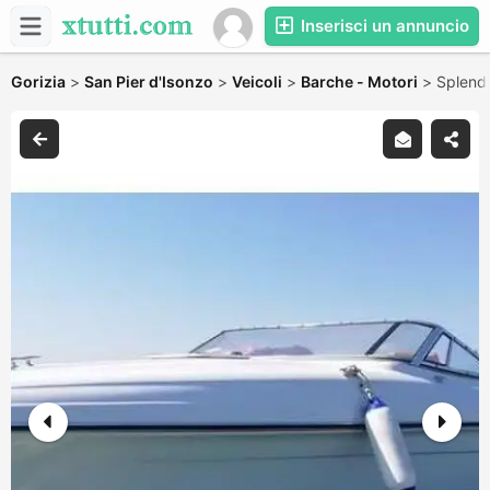
Inserisci un annuncio
Gorizia
>
San Pier d'Isonzo
>
Veicoli
>
Barche - Motori
>
Splendi