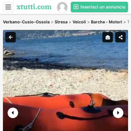
Inserisci un annuncio
Verbano-Cusio-Ossola
>
Stresa
>
Veicoli
>
Barche - Motori
>
T