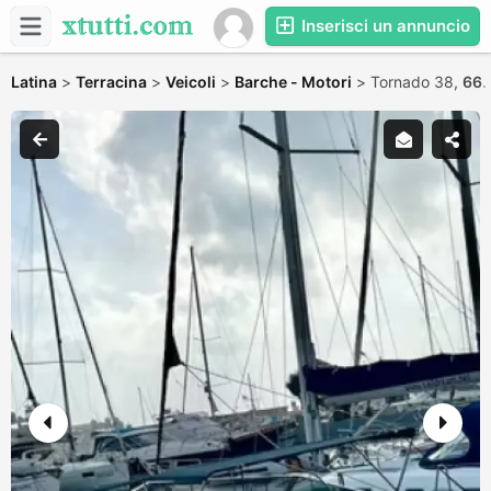
Inserisci un annuncio
Latina
>
Terracina
>
Veicoli
>
Barche - Motori
>
Tornado 38,
66.