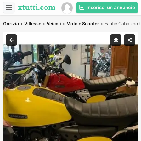
Inserisci un annuncio
Gorizia
>
Villesse
>
Veicoli
>
Moto e Scooter
>
Fantic Caballero