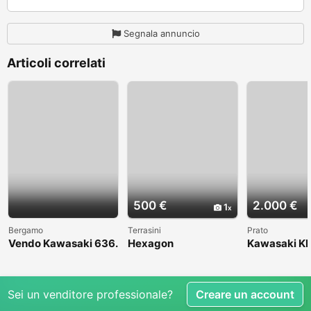
Segnala annuncio
Articoli correlati
500 €
2.000 €
1
Bergamo
Terrasini
Prato
Vendo Kawasaki 636.
Hexagon
Kawasaki KL
Anno 2004
1998
Sei un venditore professionale?
Creare un account