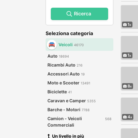
Ricerca
1
Seleziona categoria
Veicoli
46170
1
Auto
18694
Ricambi Auto
216
Accessori Auto
19
Moto e Scooter
13491
8
Biciclette
41
Caravan e Camper
5355
Barche - Motori
7788
4
Camion - Veicoli
568
Commerciali
Un livello in più