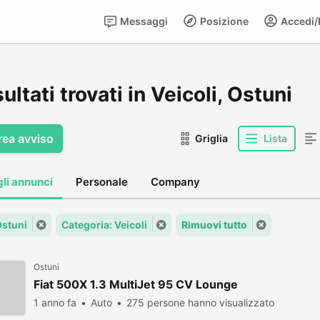
Messaggi
Posizione
Accedi/R
sultati trovati in Veicoli, Ostuni
rea avviso
Griglia
Lista
gli annunci
Personale
Company
Ostuni
Categoria: Veicoli
Rimuovi tutto
Ostuni
Fiat 500X 1.3 MultiJet 95 CV Lounge
1 anno fa
Auto
275 persone hanno visualizzato