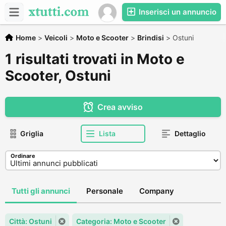
Inserisci un annuncio
Home
>
Veicoli
>
Moto e Scooter
>
Brindisi
>
Ostuni
1 risultati trovati in Moto e
Scooter, Ostuni
Crea avviso
Griglia
Lista
Dettaglio
Ordinare
Tutti gli annunci
Personale
Company
Città: Ostuni
Categoria: Moto e Scooter