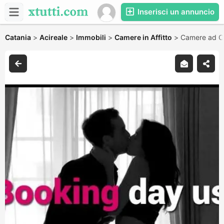
Inserisci un annuncio
Catania
>
Acireale
>
Immobili
>
Camere in Affitto
>
Camere ad OR