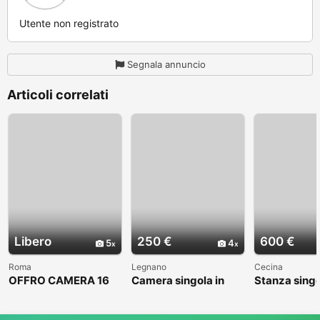
Utente non registrato
Segnala annuncio
Articoli correlati
Libero
250 €
600 €
5
4
Roma
Legnano
Cecina
OFFRO CAMERA 16
Camera singola in
Stanza sing
MQ
zona centrale a 250
euro