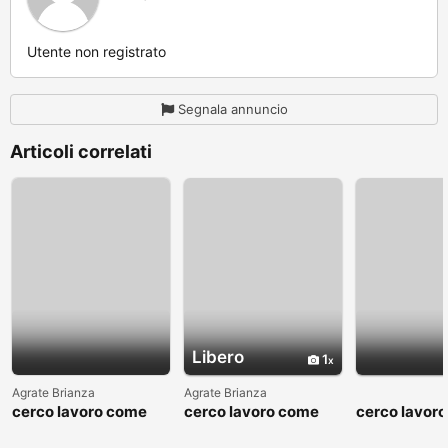
Utente non registrato
Segnala annuncio
Articoli correlati
Libero
1
Agrate Brianza
Agrate Brianza
cerco lavoro come
cerco lavoro come
cerco lavor
fattorino
commesso addetto
fattorino
reparti