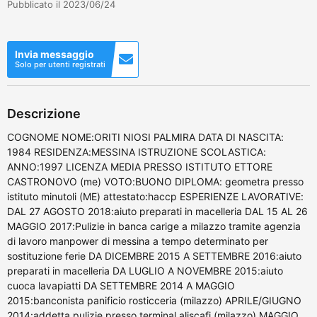
Pubblicato il 2023/06/24
Invia messaggio
Solo per utenti registrati
Descrizione
COGNOME NOME:ORITI NIOSI PALMIRA DATA DI NASCITA:
1984 RESIDENZA:MESSINA ISTRUZIONE SCOLASTICA:
ANNO:1997 LICENZA MEDIA PRESSO ISTITUTO ETTORE
CASTRONOVO (me) VOTO:BUONO DIPLOMA: geometra presso
istituto minutoli (ME) attestato:haccp ESPERIENZE LAVORATIVE:
DAL 27 AGOSTO 2018:aiuto preparati in macelleria DAL 15 AL 26
MAGGIO 2017:Pulizie in banca carige a milazzo tramite agenzia
di lavoro manpower di messina a tempo determinato per
sostituzione ferie DA DICEMBRE 2015 A SETTEMBRE 2016:aiuto
preparati in macelleria DA LUGLIO A NOVEMBRE 2015:aiuto
cuoca lavapiatti DA SETTEMBRE 2014 A MAGGIO
2015:banconista panificio rosticceria (milazzo) APRILE/GIUGNO
2014:addetta pulizie presso terminal aliscafi (milazzo) MAGGIO...